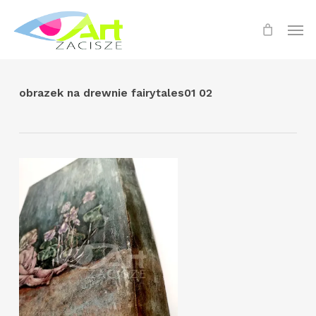
Skip
Menu
Men
to
main
content
obrazek na drewnie fairytales01 02