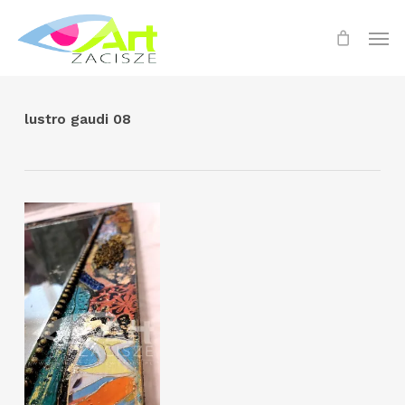
Skip
Menu
Men
to
main
content
lustro gaudi 08