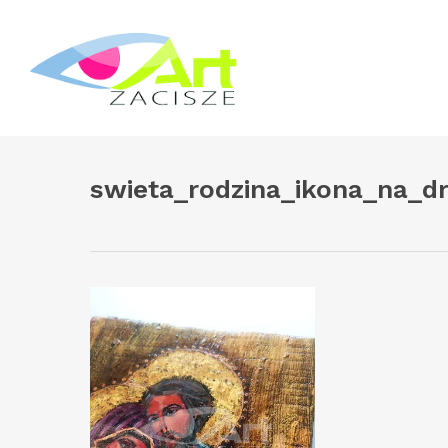
Skip
to
main
content
swieta_rodzina_ikona_na_dr