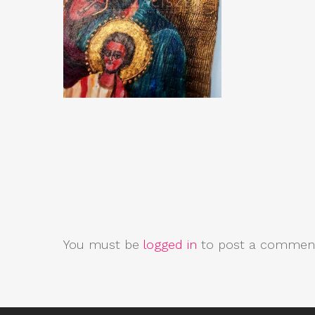
You must be
logged in
to post a commen