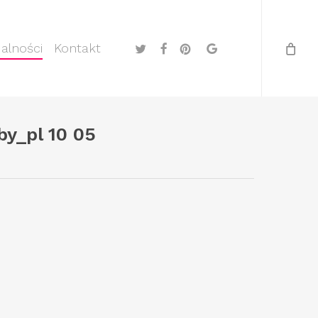
Menu
twitter
facebook
pinterest
google-
alności
Kontakt
plus
y_pl 10 05