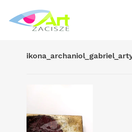
Skip
to
main
content
ikona_archaniol_gabriel_ar