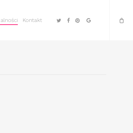
Menu
twitter
facebook
pinterest
google-
alności
Kontakt
plus