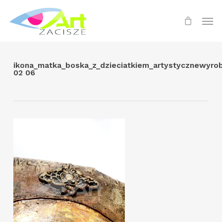
Skip
Menu
Men
to
main
content
ikona_matka_boska_z_dzieciatkiem_artystycznewyro
02 06