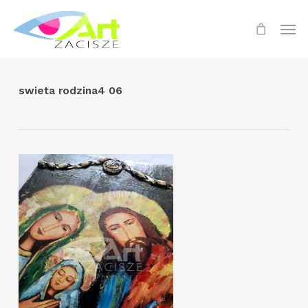
Skip
Menu
Men
to
main
content
swieta rodzina4 06