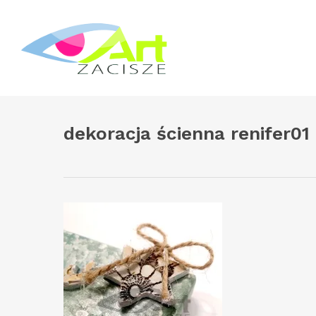
Skip
to
main
content
dekoracja ścienna renifer01