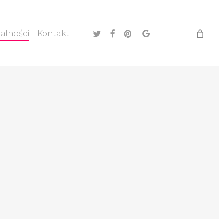
Menu
twitter
facebook
pinterest
google-
alności
Kontakt
plus