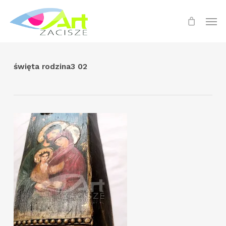
Skip
Menu
Men
to
main
content
święta rodzina3 02