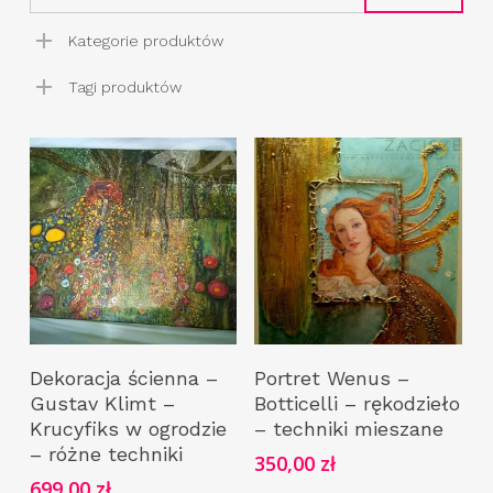
Kategorie produktów
Tagi produktów
Dodaj Do Koszyka
Dodaj Do Koszyka
Dekoracja ścienna –
Portret Wenus –
Gustav Klimt –
Botticelli – rękodzieło
Krucyfiks w ogrodzie
– techniki mieszane
– różne techniki
350,00
zł
699,00
zł