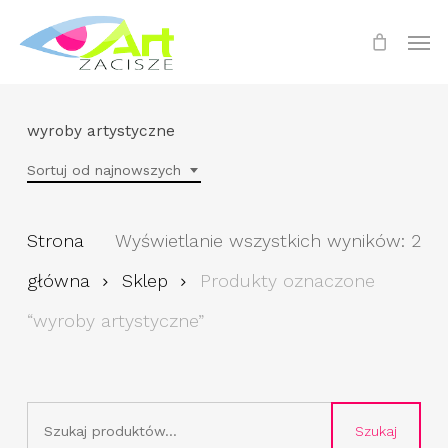
Skip
Menu
Men
to
main
content
wyroby artystyczne
Sortuj od najnowszych
Po
Strona
Wyświetlanie wszystkich wyników: 2
we
główna
Sklep
Produkty oznaczone
na
“wyroby artystyczne”
Szukaj:
Szukaj